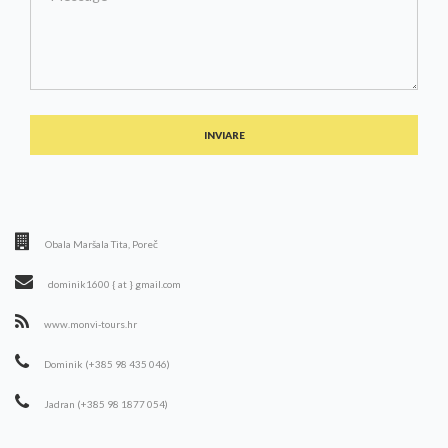
INVIARE
Obala Maršala Tita, Poreč
dominik1600 { at } gmail.com
www.monvi-tours.hr
Dominik (+385 98 435 046)
Jadran (+385 98 1877 054)