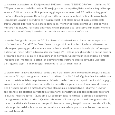
La nave è stata costruita a Kraljevica nel 1982 con il nome “ZELENGORA” con il distintivo PČ
179 per le necessità dell’armata militare jugoslava come pattugliatore veloce. A quel tempo
aveva un’ottima manovrabilità, poteva raggiungere una velocità di 25 nodi e proteggeva i
confini dell’ex-Jugoslavia. Durante gli anni 90 veniva usata nelle attività militari contro la
Repubblica Croazia e prendeva parte agli attacchi e al bloccaggio del mare e della costa
croata. Dopo la guerra la nave è stata portata nel Montenegro dove continua il suo servizio
militare fino al 2005. Poi viene disarmata e va in pensione dal suo servizio militare. Mentre
aspetta la demolizione, il suo destino cambia e viene ritornata in Croazia.
La nostra famiglia la compra nel 2012 e i lavori di ricostruzione e di adattamento per uso
turistico durano fino al 2014. Dove c’erano i magazzini per i proiettili, adesso si trovano le
cabine per i passeggeri, dove c’era la rampa lanciamissili, adesso si trova la piattaforma per
entrare nel mare e dove si trovava il cassero oggi c’è il salone per gli ospiti e la cucina dove si
preparano buonissimi piatti della cucina mediterranea. Ci serviva un’idea originale e molto
impegno per i moltissimi dettagli che dovevano trasformare questa nave, che una volta
distruggeva sogni in una che oggi fa diventare i vostri sogni realtà.
La crociera con la nave SEAGULL di solito dura 7 giorni con pensione completa oppure mezza
pensione. Gli ospiti vengono accomodati in cabine di da 9 a 11 m2. Ogni cabina è arredata con
un letto matrimoniale, che può essere diviso in due letti separati, spazio per i vostri bagagli,
armadi per i vostri abiti, comodini, scaffali e cassetti, un grande specchio, aria condizionata
per il riscaldamento o il raffreddamento della cabina, un dispositivo di allarme, rilevatori
antincendio, giubbotti di salvataggio, altoparlanti per notifiche per gli ospiti o per ascoltare
la musica, finestre apribili (12 cabine sul ponte principale) e tutte le cabine dispongono di
un bagno e una toilette privati. Quattro cabine sotto il ponte principale dispongono anche di
un letto addizionale. La nave ha due ponti di coperta dove gli ospiti possono prendere il sole,
un’area protetta dal sole e dal vento, un salone e una sala da pranzo e un bar con una vasta
scelta di bevande.