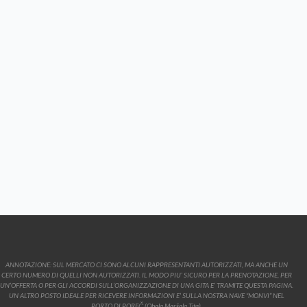
ANNOTAZIONE: SUL MERCATO CI SONO ALCUNI RAPPRESENTANTI AUTORIZZATI, MA ANCHE UN
CERTO NUMERO DI QUELLI NON AUTORIZZATI. IL MODO PIU’ SICURO PER LA PRENOTAZIONE, PER
UN’OFFERTA O PER GLI ACCORDI SULL’ORGANIZZAZIONE DI UNA GITA E’ TRAMITE QUESTA PAGINA.
UN ALTRO POSTO IDEALE PER RICEVERE INFORMAZIONI E’ SULLA NOSTRA NAVE “MONVI” NEL
PORTO DI POREČ (Obala Maršala Tita).