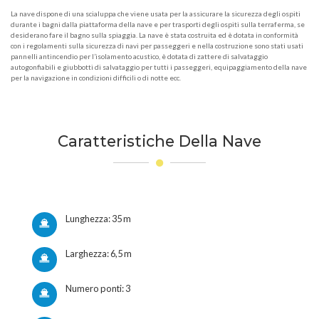
La nave dispone di una scialuppa che viene usata per la assicurare la sicurezza degli ospiti
durante i bagni dalla piattaforma della nave e per trasporti degli ospiti sulla terraferma, se
desiderano fare il bagno sulla spiaggia. La nave è stata costruita ed è dotata in conformità
con i regolamenti sulla sicurezza di navi per passeggeri e nella costruzione sono stati usati
pannelli antincendio per l’isolamento acustico, è dotata di zattere di salvataggio
autogonfiabili e giubbotti di salvataggio per tutti i passeggeri, equipaggiamento della nave
per la navigazione in condizioni difficili o di notte ecc.
Caratteristiche Della Nave
Lunghezza: 35 m
Larghezza: 6,5 m
Numero ponti: 3